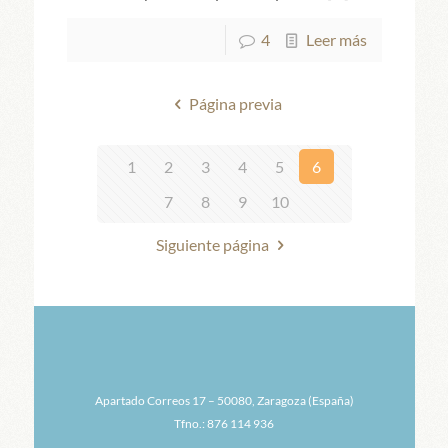
4
Leer más
Página previa
1
2
3
4
5
6
7
8
9
10
Siguiente página
Apartado Correos 17 – 50080, Zaragoza (España)
Tfno.: 876 114 936