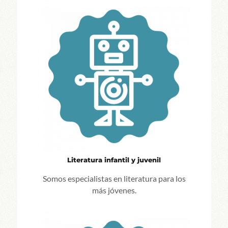
Literatura infantil y juvenil
Somos especialistas en literatura para los
más jóvenes.