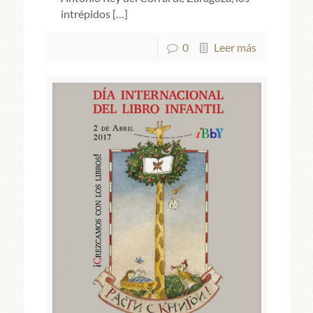
intrépidos
[…]
0
Leer más