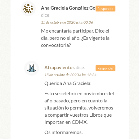
Ana Graciela González González
Responder
dice:
15 de octubre de 2020 a las 03:06
Me encantaría participar. Dice el
día, pero no el año. ¿Es vigente la
convocatoria?
Atrapavientos
dice:
Responder
15 de octubre de 2020 a las 12:24
Querida Ana Graciela:
Esto se celebró en noviembre del
año pasado, pero en cuanto la
situación lo permita, volveremos
a compartir vuestros Libros que
Importan en CDMX.
Os informaremos.