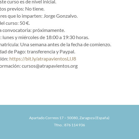
ste curso es de nivel inicial.
tos previos: No tiene.
res que lo imparten: Jorge Gonzalvo.
el curso: 50 €.
 convocatoria: próximamente.
: lunes y miércoles de 18:00 a 19:30 horas.
matricula: Una semana antes de la fecha de comienzo.
ad de Pago: transferencia y Paypal.
ción:
https://bit.ly/atrapavientosLIJ8
ormación: cursos@atrapavientos.org
Apartado Correos 17 – 50080, Zaragoza (España)
Tfno.: 876 114 936