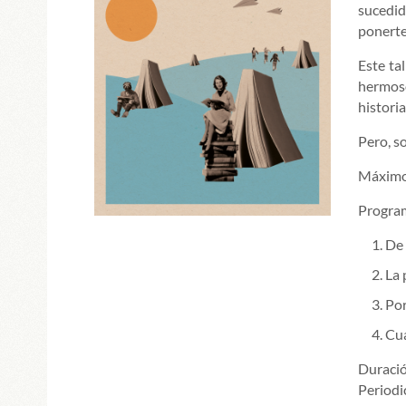
sucedid
ponerte 
Este ta
hermoso
historia
Pero, s
Máximo 
Progra
De 
La 
Por
Cua
Duració
Periodi