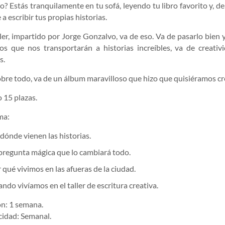
o? Estás tranquilamente en tu sofá, leyendo tu libro favorito y, de
a escribir tus propias historias.
ller, impartido por Jorge Gonzalvo, va de eso. Va de pasarlo bien y
s que nos transportarán a historias increíbles, va de creativ
s.
obre todo, va de un álbum maravilloso que hizo que quisiéramos crea
15 plazas.
ma:
dónde vienen las historias.
pregunta mágica que lo cambiará todo.
 qué vivimos en las afueras de la ciudad.
ndo vivíamos en el taller de escritura creativa.
n: 1 semana.
cidad: Semanal.