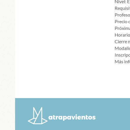
Nivel: E
Requisi
Profeso
Precio d
Próxima
Horario
Cierre 
Modalid
Inscrip
Más inf