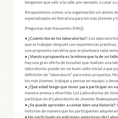
tengamos que salir a la calle, por ejemplo, a cazar a
Atrapavientos somos una organización sin ánimo de lu
especializados en literatura para los más jóvenes y 
Preguntas más frecuentes (FAQ)
• ¿Cuánto duran los laboratorios?:
Los laboratorios
que se trabajan después con experiencias prácticas, v
una propuesta narrativa que se planteará cada sem
• ¿Vuestra propuesta es la misma que la de un talle
hay una gran oferta de escuelas que realizan una lab
laboratorios puede ser un buen salto inicial a que pu
definición de “laboratorio” para estos proyectos. No 
los más jóvenes; trabajar y pensar en equipo; y desa
• ¿Qué edad tengo que tener para participar en vu
manera amena y divertida. Los Laboratorios de Jóven
participar en el Laboratorio de Jóvenes Shakespeare
• ¿Se puede aprender a contar bien una historia?:
P
historias de manera que los participantes adquieran 
• He participado en ediciones anteriores del Labo