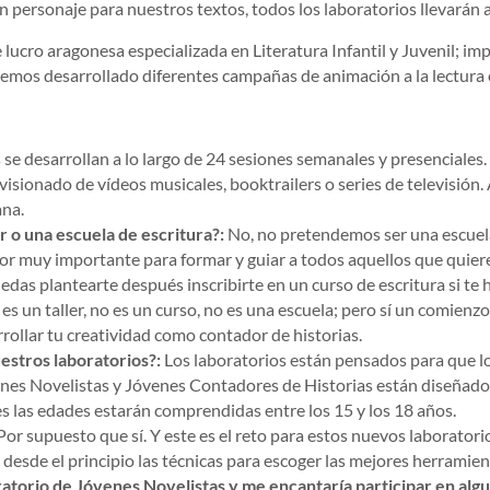
 un personaje para nuestros textos, todos los laboratorios llevarán 
cro aragonesa especializada en Literatura Infantil y Juvenil; imp
hemos desarrollado diferentes campañas de animación a la lectura e
 se desarrollan a lo largo de 24 sesiones semanales y presenciales
isionado de vídeos musicales, booktrailers o series de televisión. 
ana.
r o una escuela de escritura?:
No, no pretendemos ser una escuel
or muy importante para formar y guiar a todos aquellos que quieren
edas plantearte después inscribirte en un curso de escritura si te h
es un taller, no es un curso, no es una escuela; pero sí un comienzo
rrollar tu creatividad como contador de historias.
estros laboratorios?:
Los laboratorios están pensados para que lo
es Novelistas y Jóvenes Contadores de Historias están diseñados 
s las edades estarán comprendidas entre los 15 y los 18 años.
or supuesto que sí. Y este es el reto para estos nuevos laboratori
desde el principio las técnicas para escoger las mejores herramien
ratorio de Jóvenes Novelistas y me encantaría participar en alg