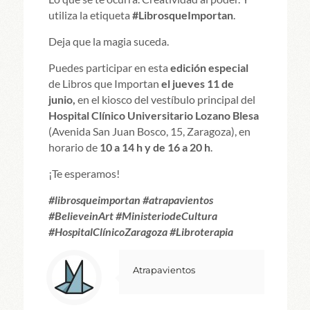
utiliza la etiqueta
#LibrosqueImportan
.
Deja que la magia suceda.
Puedes participar en esta
edición especial
de Libros que Importan
el jueves 11 de
junio,
en el kiosco del vestíbulo principal del
Hospital Clínico Universitario Lozano Blesa
(Avenida San Juan Bosco, 15, Zaragoza), en
horario de
10 a 14 h y de 16 a 20 h
.
¡Te esperamos!
#librosqueimportan #atrapavientos
#BelieveinArt #MinisteriodeCultura
#HospitalClínicoZaragoza #Libroterapia
Atrapavientos