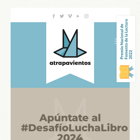
Apúntate al
#DesafíoLuchaLibro
2024